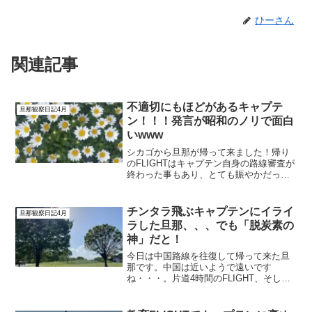
ひーさん
関連記事
不適切にもほどがあるキャプテ
旦那観察日記4月
ン！！！発言が昭和のノリで面白
いwww
シカゴから旦那が帰って来ました！帰り
のFLIGHTはキャプテン自身の路線審査が
終わった事もあり、とても賑やかだった
そうです。と言うか、キャプテンがほと
んど一人で喋られていたそうです(笑)行き
の便は審査だったので猫を被っておられ
チンタラ飛ぶキャプテンにイライ
旦那観察日記4月
たのか分かりま...
ラした旦那、、、でも「脱炭素の
神」だと！
今日は中国路線を往復して帰って来た旦
那です。中国は近いようで遠いです
ね・・・。片道4時間のFLIGHT、そして
インターバルが数時間あって、また4時間
のFLIGHTです。なかなか朝から晩まで長
い勤務です。今日は行きはキャプテンが