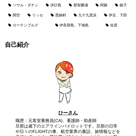
ソウル・ダナン
伊計島
那智勝浦
阿蘇
銚子
関空
リッセ
恩納村
九十九里浜
伊豆、下田
ローテンブルグ
伊良部島、下地島
佐原
自己紹介
ひーさん
職歴：元客室乗務員(CA)、看護師・助産師
旦那は歳下のエアラインパイロットです。旦那の日常
や日々のFLIGHTの事、航空業界の裏話、旅情報などを