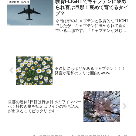
教育FLIGHTでキャプテンに褒め
旦那観察日記4月
PFで、帰りは...
られ喜ぶ旦那！褒めて育てるタイ
プ？
今日は班のキャプテンと教育的なFLIGHT
でしたが、キャプテンに褒められて喜ん
でいる旦那です。「キャプテンが好むよ
うな無難なFLIGHTをしていれば問題な
い」と言っていましたが、確かにキャプ
テンに好かれるようなFLIGHTをしたら好
印象です...
不適切にもほどがあるキャプテン！！！
発言が昭和のノリで面白いwww
旦那の連休1日目は行き付けのワインバー
へ！栓抜き量を払えばワインの持ち込み
が出来るってビックリです！