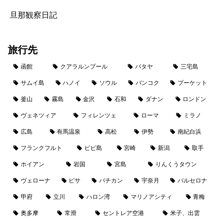
旦那観察日記
旅行先
函館
クアラルンプール
パタヤ
三宅島
サムイ島
ハノイ
ソウル
バンコク
プーケット
釜山
霧島
金沢
石和
ダナン
ロンドン
ヴェネツィア
フィレンツェ
ローマ
ミラノ
広島
有馬温泉
高松
伊勢
南紀白浜
フランクフルト
ピピ島
宮崎
新潟
取手
ホイアン
岩国
宮島
りんくうタウン
ヴェローナ
ピサ
バチカン
宇奈月
バルセロナ
甲府
立川
ハロン湾
マリノアシティ
青梅
奥多摩
常滑
セントレア空港
米子、出雲