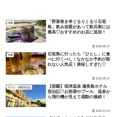
「野菜巻き串ぐるりくるり石垣
沖縄
島」飲み放題があって飲兵衛には
最高♡おすすめのお店に追加！
2026.06.14
石垣島に行ったら「ひとし」に食
沖縄
べに行くべし！なかなか予約が取
れない人気店！美味しすぎた♡
2026.05.13
【那覇】琉球温泉 瀬長島ホテル
ホテル・旅館宿泊記
宿泊記♡お部屋やプール、温泉か
ら飛行機が見えて感動の連続！
2025.12.24