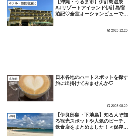
【沖縄・うるま市】伊計島温泉
ホテル・旅館宿泊記
AJリゾートアイランド伊計島宿
泊記♡全室オーシャンビューでコ
スパ良し！1泊2食付き1人8,000
円〜
2025.12.20
日本各地のハートスポットを探す
北海道
旅に出掛けてみませんか♡
2025.08.29
【伊良部島・下地島】知る人ぞ知
沖縄
る観光スポットや人気のビーチ、
飲食店をまとめました！＜保存版
＞