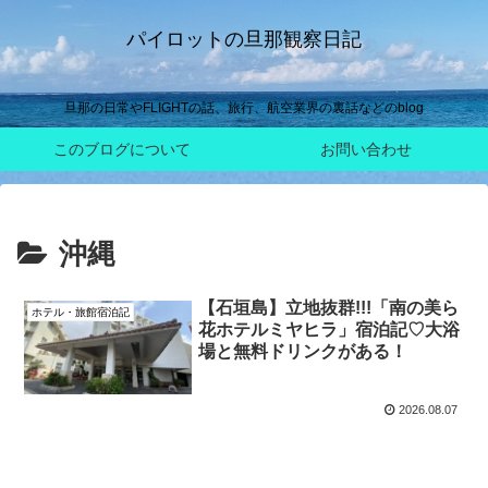
パイロットの旦那観察日記
旦那の日常やFLIGHTの話、旅行、航空業界の裏話などのblog
このブログについて
お問い合わせ
沖縄
【石垣島】立地抜群!!!「南の美ら
ホテル・旅館宿泊記
花ホテルミヤヒラ」宿泊記♡大浴
場と無料ドリンクがある！
2026.08.07