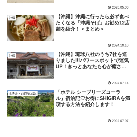
2025.05.30
【沖縄】沖縄に行ったら必ず食べ
沖縄
たくなる「沖縄そば」お勧め12店
舗を紹介！＜まとめ＞
2024.10.10
【沖縄】琉球八社のうち7社を巡
沖縄
りました!!!パワースポットで運気
UP！きっとあなたも心が癒され
ますよ！
2024.07.14
「ホテル シーブリーズコーラ
ホテル・旅館宿泊記
ル」宿泊記♡お得にSHIGIRAを満
喫する方法を紹介します！
2024.07.07