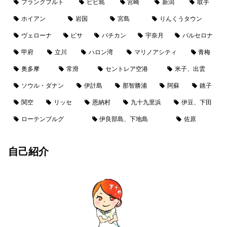
フランクフルト
ピピ島
宮崎
新潟
取手
ホイアン
岩国
宮島
りんくうタウン
ヴェローナ
ピサ
バチカン
宇奈月
バルセロナ
甲府
立川
ハロン湾
マリノアシティ
青梅
奥多摩
常滑
セントレア空港
米子、出雲
ソウル・ダナン
伊計島
那智勝浦
阿蘇
銚子
関空
リッセ
恩納村
九十九里浜
伊豆、下田
ローテンブルグ
伊良部島、下地島
佐原
自己紹介