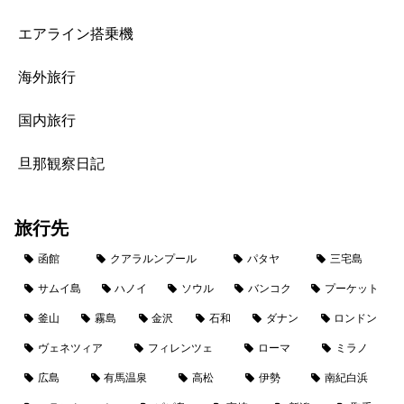
エアライン搭乗機
海外旅行
国内旅行
旦那観察日記
旅行先
函館
クアラルンプール
パタヤ
三宅島
サムイ島
ハノイ
ソウル
バンコク
プーケット
釜山
霧島
金沢
石和
ダナン
ロンドン
ヴェネツィア
フィレンツェ
ローマ
ミラノ
広島
有馬温泉
高松
伊勢
南紀白浜