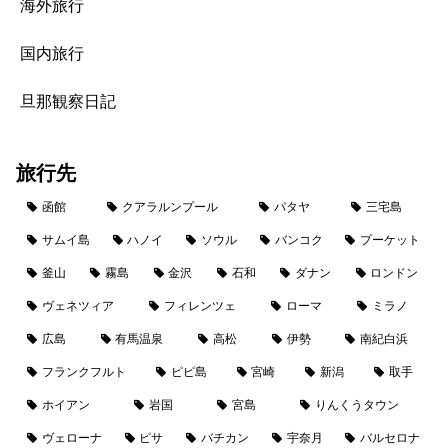
海外旅行
国内旅行
旦那観察日記
旅行先
函館
クアラルンプール
パタヤ
三宅島
サムイ島
ハノイ
ソウル
バンコク
プーケット
釜山
霧島
金沢
石和
ダナン
ロンドン
ヴェネツィア
フィレンツェ
ローマ
ミラノ
広島
有馬温泉
高松
伊勢
南紀白浜
フランクフルト
ピピ島
宮崎
新潟
取手
ホイアン
岩国
宮島
りんくうタウン
ヴェローナ
ピサ
バチカン
宇奈月
バルセロナ