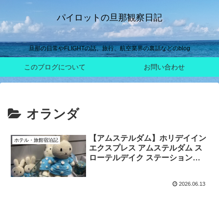
パイロットの旦那観察日記
旦那の日常やFLIGHTの話、旅行、航空業界の裏話などのblog
このブログについて
お問い合わせ
オランダ
【アムステルダム】ホリデイイン
ホテル・旅館宿泊記
エクスプレス アムステルダム ス
ローテルデイク ステーション宿
泊記♡アクセス良好でコスパ良
し！
2026.06.13