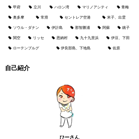
甲府
立川
ハロン湾
マリノアシティ
青梅
奥多摩
常滑
セントレア空港
米子、出雲
ソウル・ダナン
伊計島
那智勝浦
阿蘇
銚子
関空
リッセ
恩納村
九十九里浜
伊豆、下田
ローテンブルグ
伊良部島、下地島
佐原
自己紹介
ひーさん