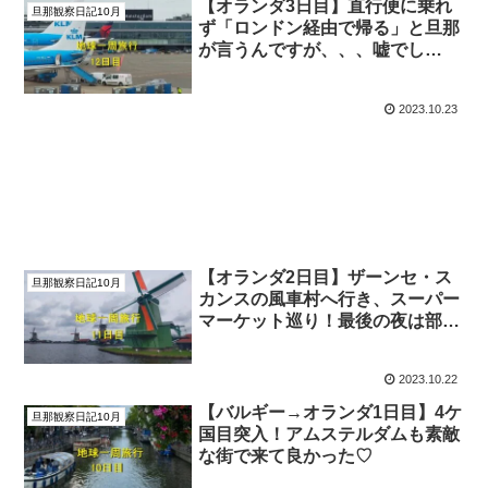
【オランダ3日目】直行便に乗れ
旦那観察日記10月
ず「ロンドン経由で帰る」と旦那
が言うんですが、、、嘘でし
ょ!?!?「ICN」に行きます！
2023.10.23
【オランダ2日目】ザーンセ・ス
旦那観察日記10月
カンスの風車村へ行き、スーパー
マーケット巡り！最後の夜は部屋
飲み(笑)
2023.10.22
【バルギー→オランダ1日目】4ケ
旦那観察日記10月
国目突入！アムステルダムも素敵
な街で来て良かった♡