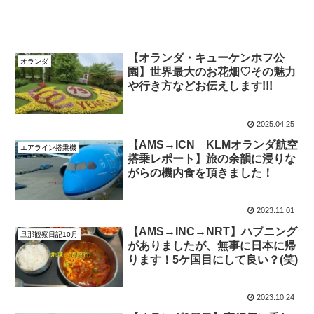
【オランダ・キューケンホフ公
オランダ
園】世界最大のお花畑♡その魅力
や行き方などお伝えします!!!
2025.04.25
【AMS→ICN KLMオランダ航空
エアライン搭乗機
搭乗レポート】旅の余韻に浸りな
がらの機内食を頂きました！
2023.11.01
【AMS→INC→NRT】ハプニング
旦那観察日記10月
がありましたが、無事に日本に帰
ります！5ケ国目にして良い？(笑)
2023.10.24