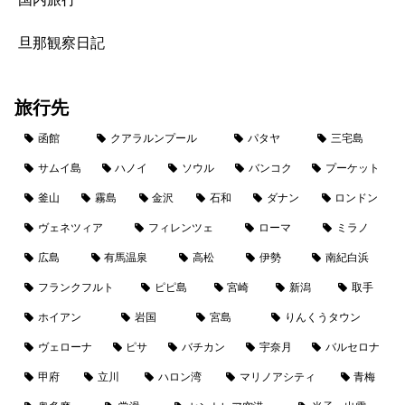
旦那観察日記
旅行先
函館
クアラルンプール
パタヤ
三宅島
サムイ島
ハノイ
ソウル
バンコク
プーケット
釜山
霧島
金沢
石和
ダナン
ロンドン
ヴェネツィア
フィレンツェ
ローマ
ミラノ
広島
有馬温泉
高松
伊勢
南紀白浜
フランクフルト
ピピ島
宮崎
新潟
取手
ホイアン
岩国
宮島
りんくうタウン
ヴェローナ
ピサ
バチカン
宇奈月
バルセロナ
甲府
立川
ハロン湾
マリノアシティ
青梅