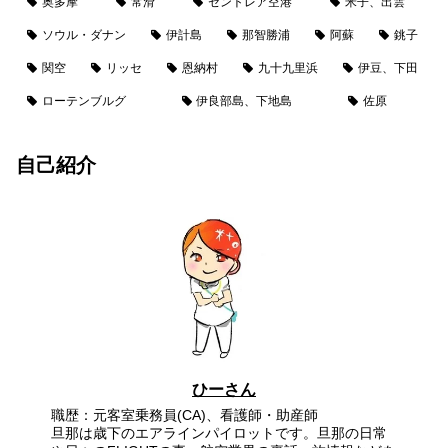
奥多摩
常滑
セントレア空港
米子、出雲
ソウル・ダナン
伊計島
那智勝浦
阿蘇
銚子
関空
リッセ
恩納村
九十九里浜
伊豆、下田
ローテンブルグ
伊良部島、下地島
佐原
自己紹介
ひーさん
職歴：元客室乗務員(CA)、看護師・助産師
旦那は歳下のエアラインパイロットです。旦那の日常