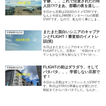
す癖、、、これで注意されたの何
人目!?!?まあ、那覇の夜を楽しみ
ましょう！
今日から旦那は2泊3日のドメSTAYです。
なんと今回も24時間インターバルの那覇
STAYです。なので、私も行く事にしまし
た(๑>◡<๑)しかも、旦那は1便だけ。キャ
プテンは那覇STAYではなく、那覇からそ
のまま帰るパターンだったそうです。
またまた面白いシニアのキャプテ
旦那観察日記5月
な...
ンとFLIGHT！審査前のイメトレ
話(笑)
今日はまたまたシニアのキャプテンと
FLIGHTでした。旦那が、「今回のキャプ
テンもかなり何も知らなくてヤバかっ
た」と言うのです。私は、また？と思い
ましたが、旦那は楽しいFLIGHTだったそ
うです。横からごちゃごちゃ口出しして
FLIGHTの前はダラダラ、そして
旦那観察日記5月
くるキャプテンよ...
バタバタ、、、学習しない旦那で
す！
今日から旦那はサンフランシスコSTAYで
す。昨日はSTAYの準備もせず寝たので、
朝起きてからバタバタでした。なんか、
毎回こんな感じです(>◡<)家を出る2時間
前に起きる予定が、布団の中でずっと携
帯を見ています。いつまで見ているんだ
ろう？と様...