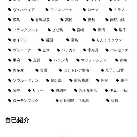
ヴェネツィア
フィレンツェ
ローマ
ミラノ
広島
有馬温泉
高松
伊勢
南紀白浜
フランクフルト
ピピ島
宮崎
新潟
取手
ホイアン
岩国
宮島
りんくうタウン
ヴェローナ
ピサ
バチカン
宇奈月
バルセロナ
甲府
立川
ハロン湾
マリノアシティ
青梅
奥多摩
常滑
セントレア空港
米子、出雲
ソウル・ダナン
伊計島
那智勝浦
阿蘇
銚子
関空
リッセ
恩納村
九十九里浜
伊豆、下田
ローテンブルグ
伊良部島、下地島
佐原
自己紹介