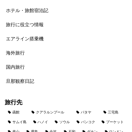
ホテル・旅館宿泊記
旅行に役立つ情報
エアライン搭乗機
海外旅行
国内旅行
旦那観察日記
旅行先
函館
クアラルンプール
パタヤ
三宅島
サムイ島
ハノイ
ソウル
バンコク
プーケット
釜山
霧島
金沢
石和
ダナン
ロンドン