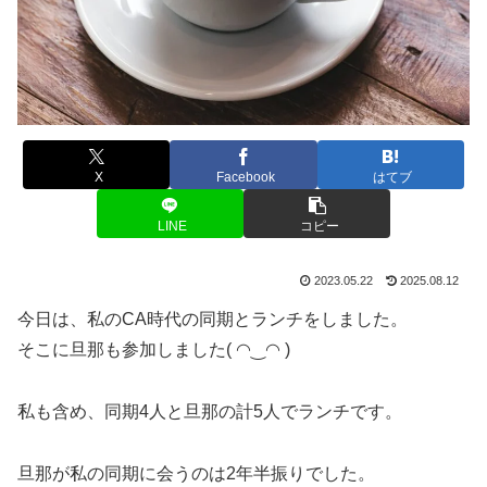
X
Facebook
はてブ
LINE
コピー
2023.05.22
2025.08.12
今日は、私のCA時代の同期とランチをしました。
そこに旦那も参加しました( ◠‿◠ )
私も含め、同期4人と旦那の計5人でランチです。
旦那が私の同期に会うのは2年半振りでした。