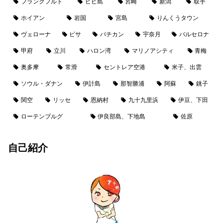
フランクフルト
ピピ島
宮崎
新潟
取手
ホイアン
岩国
宮島
りんくうタウン
ヴェローナ
ピサ
バチカン
宇奈月
バルセロナ
甲府
立川
ハロン湾
マリノアシティ
青梅
奥多摩
常滑
セントレア空港
米子、出雲
ソウル・ダナン
伊計島
那智勝浦
阿蘇
銚子
関空
リッセ
恩納村
九十九里浜
伊豆、下田
ローテンブルグ
伊良部島、下地島
佐原
自己紹介