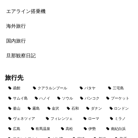
エアライン搭乗機
海外旅行
国内旅行
旦那観察日記
旅行先
函館
クアラルンプール
パタヤ
三宅島
サムイ島
ハノイ
ソウル
バンコク
プーケット
釜山
霧島
金沢
石和
ダナン
ロンドン
ヴェネツィア
フィレンツェ
ローマ
ミラノ
広島
有馬温泉
高松
伊勢
南紀白浜