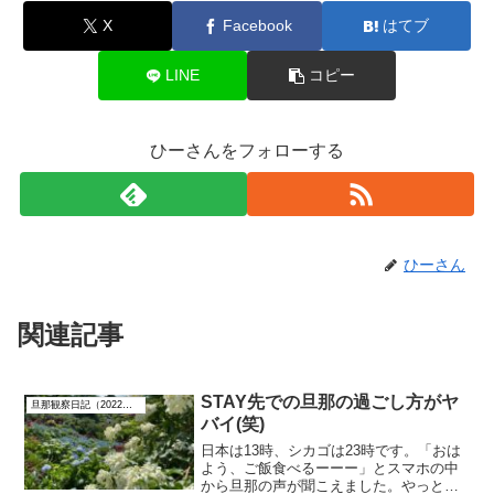
X
Facebook
はてブ
LINE
コピー
ひーさんをフォローする
ひーさん
関連記事
STAY先での旦那の過ごし方がヤ
旦那観察日記（2022年6月）
バイ(笑)
日本は13時、シカゴは23時です。「おは
よう、ご飯食べるーーー」とスマホの中
から旦那の声が聞こえました。やっと起