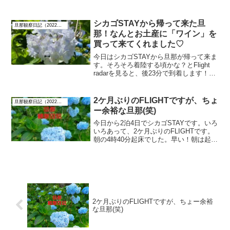
きたんですね。結局、12時間くらい寝て
いますね。「ご飯、チンしてくる」と言
って、日本から持って行ったレトルトの
シカゴSTAYから帰って来た旦
旦那観察日記（2022年6月）
ご飯を電子レンジで...
那！なんとお土産に「ワイン」を
買って来てくれました♡
今日はシカゴSTAYから旦那が帰って来ま
す。そろそろ着陸する頃かな？とFlight
radarを見ると、後23分で到着します！無
事に帰って来てますね。着陸してから2時
間くらいで家に帰って来るので、その時
間を見て食事の準備をします。そうこう
2ケ月ぶりのFLIGHTですが、ちょ
旦那観察日記（2022年6月）
し...
ー余裕な旦那(笑)
今日から2泊4日でシカゴSTAYです。いろ
いろあって、2ケ月ぶりのFLIGHTです。
朝の4時40分起床でした。早い！朝は起き
るのが苦手な旦那でも、仕事となるとち
ゃんと起きて出勤していましたｗｗｗし
かし、久々のFLIGHTだと言うのに・・・
昨...
2ケ月ぶりのFLIGHTですが、ちょー余裕
な旦那(笑)