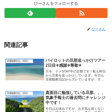
ひーさんをフォローする
ひーさん
関連記事
パイロットの旦那追っかけツアー
旦那観察日記（2022年8月）
2日目✈︎感謝✈︎尊敬✈︎
只今、ドメSTAY中の旦那です！私も昨日
から旦那を追っかけしています。今日も
旦那観察日記からズレていますが、すみ
ません。2泊3日のSTAYに連れて来てくれ
た旦那に感謝です。旦那と出逢わなけれ
ば、こんな生活は送れていません。私に
真面目に勉強している旦那、、、
旦那観察日記（2022年8月）
とって、パイロ...
気象予報士の過去問にチャレンジ
中です！
今日はお休みですが、お天気も良くない