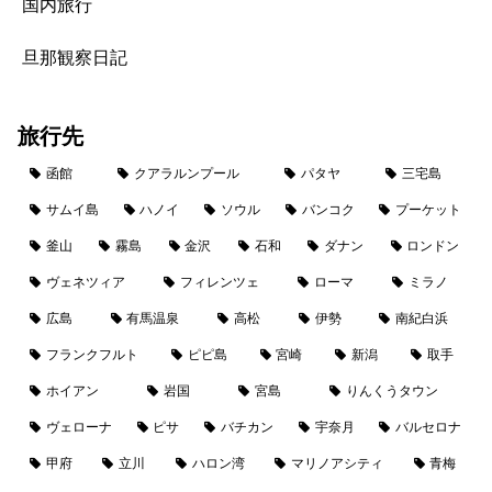
国内旅行
旦那観察日記
旅行先
函館
クアラルンプール
パタヤ
三宅島
サムイ島
ハノイ
ソウル
バンコク
プーケット
釜山
霧島
金沢
石和
ダナン
ロンドン
ヴェネツィア
フィレンツェ
ローマ
ミラノ
広島
有馬温泉
高松
伊勢
南紀白浜
フランクフルト
ピピ島
宮崎
新潟
取手
ホイアン
岩国
宮島
りんくうタウン
ヴェローナ
ピサ
バチカン
宇奈月
バルセロナ
甲府
立川
ハロン湾
マリノアシティ
青梅