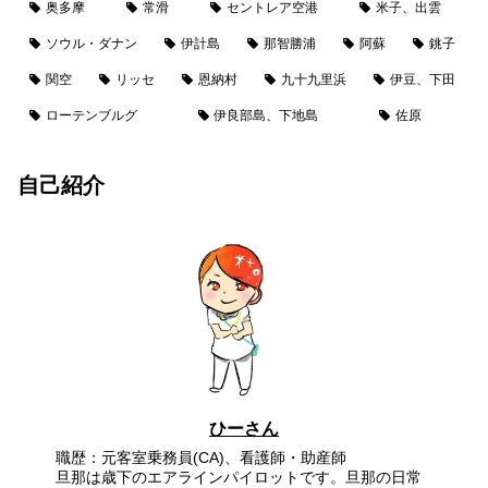
奥多摩
常滑
セントレア空港
米子、出雲
ソウル・ダナン
伊計島
那智勝浦
阿蘇
銚子
関空
リッセ
恩納村
九十九里浜
伊豆、下田
ローテンブルグ
伊良部島、下地島
佐原
自己紹介
ひーさん
職歴：元客室乗務員(CA)、看護師・助産師
旦那は歳下のエアラインパイロットです。旦那の日常