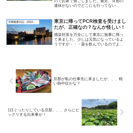
のでお家で過ごしました。最近、旦那の
連休がないのでどこにも行ってない
な・・・。そろそろ温泉とか行きたいで
す。今日は旦那は真面目に勉強していま
した。FLIGHTの勉強をしているのかと思
東京に帰ってPCR検査を受けまし
旦那観察日記（2022年8月）
ったら、気象予報士の過...
たが、正確なの？なんか怪しい！
感染対策を万全にして東京に無事に帰っ
て来ました。少しは元気になっているよ
うですが・・・薬を飲んでいるのでよく
分かりません。私は先に家に帰りました
が、旦那は最寄りの病院でPCR検査を受
けました。これだけコロナの感染者が増
えているので、実際、ど...
旦那が私の仕事先に来ましたが、、、軽
い熱中症かな？
1日ぐったりしている旦那、、、さらにビ
ックリする出来事が！