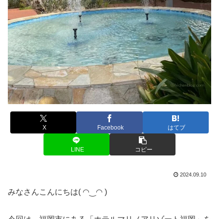
X
Facebook
はてブ
LINE
コピー
2024.09.10
みなさんこんにちは( ◠‿◠ )