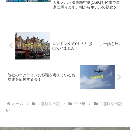
カルノハッタ国際空港(CGK)を経由で東
京に帰ります。朝からホテルの朝食を美
味しく頂き、ゆっくり12時にチェックア
ウトしました。そして、Grabタクシーを
呼んで空港に向かいました。バリ島は電
車もバス...
ロンドンSTAY中の旦那、、、一歩も外に
出ていません！
他社のエアラインに転職を考えているお
友達を応援する会！
ホーム
旦那観察日記
2023年
旦那観察日記
6月