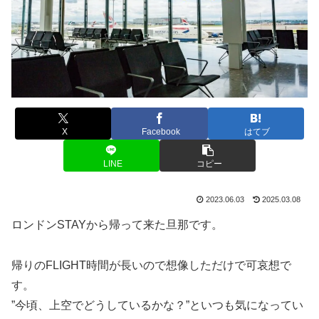
X
Facebook
はてブ
LINE
コピー
2023.06.03
2025.03.08
ロンドンSTAYから帰って来た旦那です。
帰りのFLIGHT時間が長いので想像しただけで可哀想で
す。
”今頃、上空でどうしているかな？”といつも気になってい