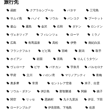
旅行先
函館
クアラルンプール
パタヤ
三宅島
サムイ島
ハノイ
ソウル
バンコク
プーケット
釜山
霧島
金沢
石和
ダナン
ロンドン
ヴェネツィア
フィレンツェ
ローマ
ミラノ
広島
有馬温泉
高松
伊勢
南紀白浜
フランクフルト
ピピ島
宮崎
新潟
取手
ホイアン
岩国
宮島
りんくうタウン
ヴェローナ
ピサ
バチカン
宇奈月
バルセロナ
甲府
立川
ハロン湾
マリノアシティ
青梅
奥多摩
常滑
セントレア空港
米子、出雲
ソウル・ダナン
伊計島
那智勝浦
阿蘇
銚子
関空
リッセ
恩納村
九十九里浜
伊豆、下田
ローテンブルグ
伊良部島、下地島
佐原