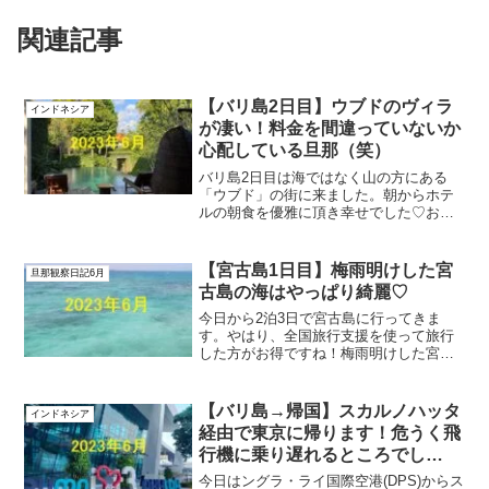
関連記事
【バリ島2日目】ウブドのヴィラ
インドネシア
が凄い！料金を間違っていないか
心配している旦那（笑）
バリ島2日目は海ではなく山の方にある
「ウブド」の街に来ました。朝からホテ
ルの朝食を優雅に頂き幸せでした♡お天
気は今日も晴れていました。天気予報は
当てになりませんね。混み具合にもより
ますが、「ウブド」まで約1時間半くらい
【宮古島1日目】梅雨明けした宮
旦那観察日記6月
掛かります。なかなか遠...
古島の海はやっぱり綺麗♡
今日から2泊3日で宮古島に行ってきま
す。やはり、全国旅行支援を使って旅行
した方がお得ですね！梅雨明けした宮古
島は暑いのでしょうか？どんな海が待っ
ているのか楽しみです。「シギラリゾー
トの無料シャトルバス」便利！今回は
【バリ島→帰国】スカルノハッタ
インドネシア
『ホテル・シギラシーブリー...
経由で東京に帰ります！危うく飛
行機に乗り遅れるところでし
た・・・
今日はングラ・ライ国際空港(DPS)からス