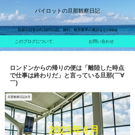
パイロットの旦那観察日記
旦那の日常やFLIGHTの話、旅行、航空業界の裏話などのblog
このブログについて
お問い合わせ
ロンドンからの帰りの便は「離陸した時点
で仕事は終わりだ」と言っている旦那(￣∀
￣)
旦那観察日記6月