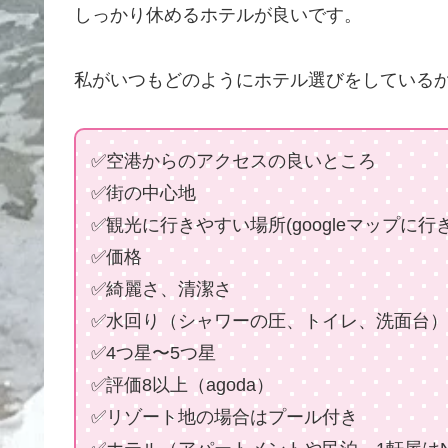
しっかり休めるホテルが良いです。
私がいつもどのようにホテル選びをしている
✅空港からのアクセスの良いところ
✅街の中心地
✅観光に行きやすい場所(googleマップに
✅価格
✅綺麗さ、清潔さ
✅水回り（シャワーの圧、トイレ、洗面台）
✅4つ星〜5つ星
✅評価8以上（agoda）
✅リゾート地の場合はプール付き