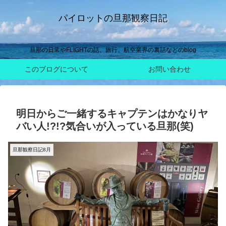
パイロットの旦那観察日記
旦那の日常やFLIGHTの話、旅行、航空業界の裏話などのblog
このブログについて
お問い合わせ
明日からご一緒するキャプテンはかなりヤ
バい人!?!?気合いが入っている旦那(笑)
旦那観察日記8月