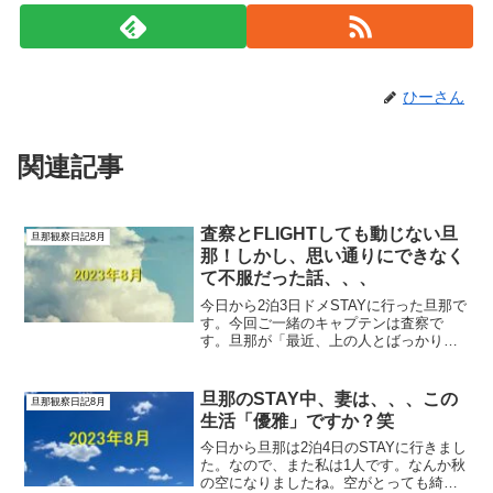
ひーさん
関連記事
査察とFLIGHTしても動じない旦
旦那観察日記8月
那！しかし、思い通りにできなく
て不服だった話、、、
今日から2泊3日ドメSTAYに行った旦那で
す。今回ご一緒のキャプテンは査察で
す。旦那が「最近、上の人とばっかり
FLIGHTだ」と言っていましたが、たまた
まなのか、マークされているのか、どち
らなのでしょう？笑旦那はプラス思考な
旦那のSTAY中、妻は、、、この
旦那観察日記8月
ので「こいつ出来...
生活「優雅」ですか？笑
今日から旦那は2泊4日のSTAYに行きまし
た。なので、また私は1人です。なんか秋
の空になりましたね。空がとっても綺麗