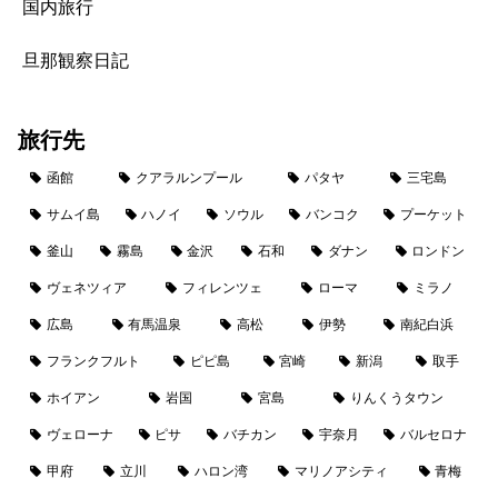
国内旅行
旦那観察日記
旅行先
函館
クアラルンプール
パタヤ
三宅島
サムイ島
ハノイ
ソウル
バンコク
プーケット
釜山
霧島
金沢
石和
ダナン
ロンドン
ヴェネツィア
フィレンツェ
ローマ
ミラノ
広島
有馬温泉
高松
伊勢
南紀白浜
フランクフルト
ピピ島
宮崎
新潟
取手
ホイアン
岩国
宮島
りんくうタウン
ヴェローナ
ピサ
バチカン
宇奈月
バルセロナ
甲府
立川
ハロン湾
マリノアシティ
青梅