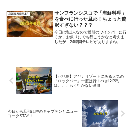
です。しかし、まだまだ暑いですね。パ
イロットって月半分くらい家にいないの
で、きっと「良いなぁ」と思われる方の
サンフランシスコで「海鮮料理」
旦那観察日記8月
方が多いと思いま...
を食べに行った旦那！ちょっと贅
沢すぎない？？？
今日は私1人なので近所のワインバーに行
くか、お祭りにでも行こうかなと考えま
したが、24時間テレビがありますね。
私、好きです。感動しますよね。なの
で、大人しく家でテレビを見ます。サン
フランシスコに着いた旦那は、キャプテ
ンに誘われて食事に行く事...
【バリ島】アヤナリゾートにある人気の
「ロックバー」一度は行くべき!?!?私
は、、、もう行かない派!!!
今日から旦那は噂のキャプテンとニュー
ヨークSTAY！