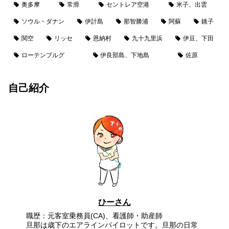
奥多摩
常滑
セントレア空港
米子、出雲
ソウル・ダナン
伊計島
那智勝浦
阿蘇
銚子
関空
リッセ
恩納村
九十九里浜
伊豆、下田
ローテンブルグ
伊良部島、下地島
佐原
自己紹介
ひーさん
職歴：元客室乗務員(CA)、看護師・助産師
旦那は歳下のエアラインパイロットです。旦那の日常