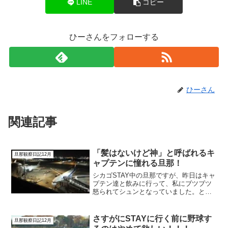
LINE
コピー
ひーさんをフォローする
ひーさん
関連記事
「髪はないけど神」と呼ばれるキ
旦那観察日記12月
ャプテンに憧れる旦那！
シカゴSTAY中の旦那ですが、昨日はキャ
プテン達と飲みに行って、私にブツブツ
怒られてシュンとなっていました。と言
っても、私から何を言われても笑って聞
き流していますけどね・・・。今回ご一
緒のキャプテンは、旦那が言うには「髪
さすがにSTAYに行く前に野球す
旦那観察日記12月
はないけど神」のキャ...