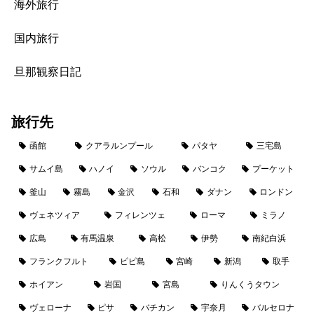
海外旅行
国内旅行
旦那観察日記
旅行先
函館
クアラルンプール
パタヤ
三宅島
サムイ島
ハノイ
ソウル
バンコク
プーケット
釜山
霧島
金沢
石和
ダナン
ロンドン
ヴェネツィア
フィレンツェ
ローマ
ミラノ
広島
有馬温泉
高松
伊勢
南紀白浜
フランクフルト
ピピ島
宮崎
新潟
取手
ホイアン
岩国
宮島
りんくうタウン
ヴェローナ
ピサ
バチカン
宇奈月
バルセロナ