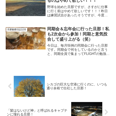
るのはやめて欲しい！！！
野球を始めた旦那ですが、さすがに仕事
に行く前はやめて欲しいです！！！昨日
は練習試合があったそうですが、今度は
腰を痛めたようです。仕事がお休みの日
であればまだ良いのですが、何かあって
勤務変更をお願いしなければならないと
同期会＆忘年会に行った旦那！私
旦那観察日記12月
か本当に申し訳ないです。...
も2次会から参加！同期と意気投
合して盛り上がる（笑）
今日は、毎月恒例の同期会に行った旦那
です。同期会で何をしているのかと言う
と、同期全員で集まってFLIGHTの勉強を
しています。日々のFLIGHTで学んだ事を
共有し合っているんです。そして、その
後、軽く飲んで帰っています。今日もみ
んなで勉強し...
シカゴの巨大な空港に行くのに、いつも
通り余裕で出社した旦那！
「髪はないけど神」と呼ばれるキャプテ
ンに憧れる旦那！