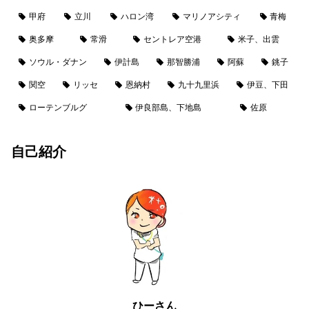
甲府
立川
ハロン湾
マリノアシティ
青梅
奥多摩
常滑
セントレア空港
米子、出雲
ソウル・ダナン
伊計島
那智勝浦
阿蘇
銚子
関空
リッセ
恩納村
九十九里浜
伊豆、下田
ローテンブルグ
伊良部島、下地島
佐原
自己紹介
ひーさん