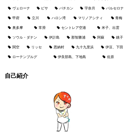
ヴェローナ
ピサ
バチカン
宇奈月
バルセロナ
甲府
立川
ハロン湾
マリノアシティ
青梅
奥多摩
常滑
セントレア空港
米子、出雲
ソウル・ダナン
伊計島
那智勝浦
阿蘇
銚子
関空
リッセ
恩納村
九十九里浜
伊豆、下田
ローテンブルグ
伊良部島、下地島
佐原
自己紹介