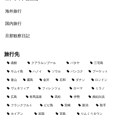
海外旅行
国内旅行
旦那観察日記
旅行先
函館
クアラルンプール
パタヤ
三宅島
サムイ島
ハノイ
ソウル
バンコク
プーケット
釜山
霧島
金沢
石和
ダナン
ロンドン
ヴェネツィア
フィレンツェ
ローマ
ミラノ
広島
有馬温泉
高松
伊勢
南紀白浜
フランクフルト
ピピ島
宮崎
新潟
取手
ホイアン
岩国
宮島
りんくうタウン