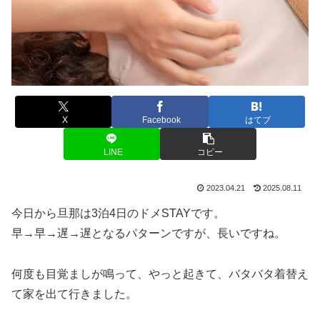
X
Facebook
はてブ
LINE
コピー
2023.04.21
2025.08.11
今日から旦那は3泊4日のドメSTAYです。
早→早→遅→遅となるパターンですが、長いですね。
何度も目覚ましが鳴って、やっと起きて、バタバタ着替え
て家を出て行きました。