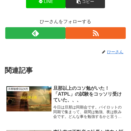
LINE
コピー
ひーさんをフォローする
ひーさん
関連記事
旦那以上のコソ勉がいた！
旦那観察日記4月
「ATPL」の試験をコッソリ受け
ていた、、、
今日は旦那は同期会です。パイロットの
同期で集まって、昼間は勉強、夜は飲み
会です。どんな事を勉強するかと言う
と、最近自分が学んだ事や知った事や、
共通認識していた方が良さそうな事など
をみんなで出し合います。勉強会が終わ