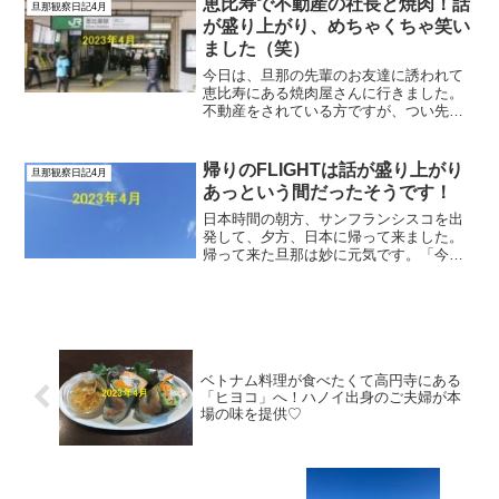
恵比寿で不動産の社長と焼肉！話
旦那観察日記4月
って、沖縄料理のお店に行っ...
が盛り上がり、めちゃくちゃ笑い
ました（笑）
今日は、旦那の先輩のお友達に誘われて
恵比寿にある焼肉屋さんに行きました。
不動産をされている方ですが、つい先
日、会社の飲み会で旦那が仲良くなった
方です。「また飲もう」って話になり、
今夜の焼肉です。何故か、私も一緒に行
帰りのFLIGHTは話が盛り上がり
旦那観察日記4月
く事になりました。恵比寿に...
あっという間だったそうです！
日本時間の朝方、サンフランシスコを出
発して、夕方、日本に帰って来ました。
帰って来た旦那は妙に元気です。「今日
はなんかあっという間だった」と言うの
です。話を聞くと、キャプテン2人がとて
も面白い人でコックピットで盛り上がっ
たそうです。それで、1...
ベトナム料理が食べたくて高円寺にある
「ヒヨコ」へ！ハノイ出身のご夫婦が本
場の味を提供♡