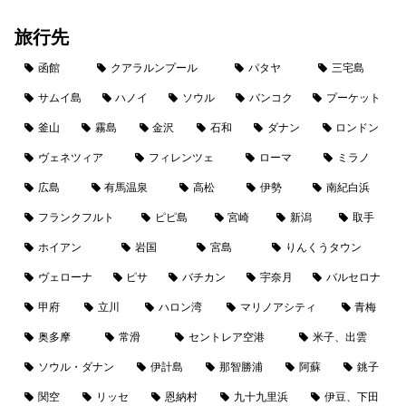
旅行先
函館
クアラルンプール
パタヤ
三宅島
サムイ島
ハノイ
ソウル
バンコク
プーケット
釜山
霧島
金沢
石和
ダナン
ロンドン
ヴェネツィア
フィレンツェ
ローマ
ミラノ
広島
有馬温泉
高松
伊勢
南紀白浜
フランクフルト
ピピ島
宮崎
新潟
取手
ホイアン
岩国
宮島
りんくうタウン
ヴェローナ
ピサ
バチカン
宇奈月
バルセロナ
甲府
立川
ハロン湾
マリノアシティ
青梅
奥多摩
常滑
セントレア空港
米子、出雲
ソウル・ダナン
伊計島
那智勝浦
阿蘇
銚子
関空
リッセ
恩納村
九十九里浜
伊豆、下田