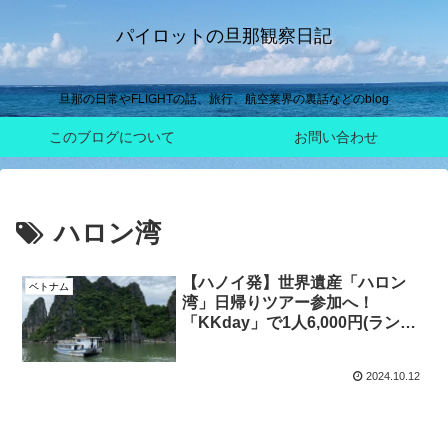
パイロットの旦那観察日記
旦那の日常やFLIGHTの話、旅行、航空業界の裏話などのblog
このブログについて
お問い合わせ
ハロン湾
【ハノイ発】世界遺産「ハロン
ベトナム
湾」日帰りツアー参加へ！
「KKday」で1人6,000円(ランチ
付き)！行ってみて分かった事!!!
2024.10.12