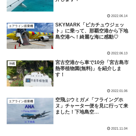
2022.06.14
SKYMARK「ピカチュウジェッ
エアライン搭乗機
ト」に乗って、那覇空港から下地
島空港へ！綺麗な海に感動♡
2022.06.13
宮古空港から車で10分「宮古島市
沖縄
熱帯植物園(無料)」を紹介しま
す！
2022.01.06
空飛ぶウミガメ「フライングホ
エアライン搭乗機
ヌ」チャーター便を見に行って来
ました！下地島空
港”RWY17END”から
2021.11.04