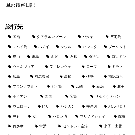
旦那観察日記
旅行先
函館
クアラルンプール
パタヤ
三宅島
サムイ島
ハノイ
ソウル
バンコク
プーケット
釜山
霧島
金沢
石和
ダナン
ロンドン
ヴェネツィア
フィレンツェ
ローマ
ミラノ
広島
有馬温泉
高松
伊勢
南紀白浜
フランクフルト
ピピ島
宮崎
新潟
取手
ホイアン
岩国
宮島
りんくうタウン
ヴェローナ
ピサ
バチカン
宇奈月
バルセロナ
甲府
立川
ハロン湾
マリノアシティ
青梅
奥多摩
常滑
セントレア空港
米子、出雲