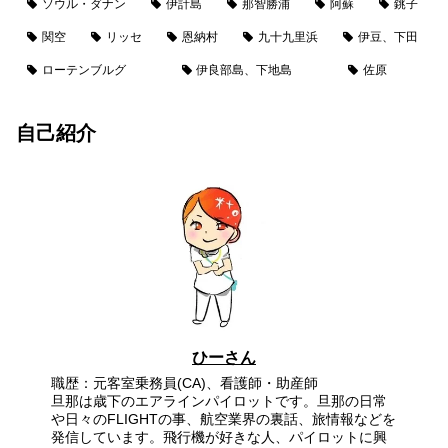
ソウル・ダナン
伊計島
那智勝浦
阿蘇
銚子
関空
リッセ
恩納村
九十九里浜
伊豆、下田
ローテンブルグ
伊良部島、下地島
佐原
自己紹介
ひーさん
職歴：元客室乗務員(CA)、看護師・助産師
旦那は歳下のエアラインパイロットです。旦那の日常
や日々のFLIGHTの事、航空業界の裏話、旅情報などを
発信しています。飛行機が好きな人、パイロットに興