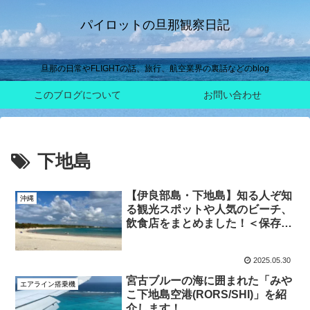
パイロットの旦那観察日記
旦那の日常やFLIGHTの話、旅行、航空業界の裏話などのblog
このブログについて
お問い合わせ
下地島
【伊良部島・下地島】知る人ぞ知
沖縄
る観光スポットや人気のビーチ、
飲食店をまとめました！＜保存版
＞
2025.05.30
宮古ブルーの海に囲まれた「みや
エアライン搭乗機
こ下地島空港(RORS/SHI)」を紹
介します！