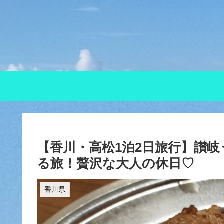
【香川・高松1泊2日旅行】讃
る旅！贅沢な大人の休日♡
香川県