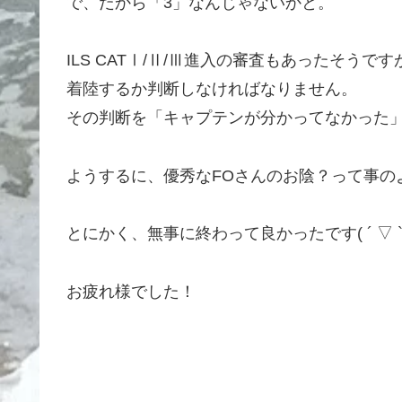
で、だから「3」なんじゃないかと。
ILS CATⅠ/Ⅱ/Ⅲ進入の審査もあったそ
着陸するか判断しなければなりません。
その判断を「キャプテンが分かってなかった
ようするに、優秀なFOさんのお陰？って事の
とにかく、無事に終わって良かったです( ´ ▽ ` 
お疲れ様でした！