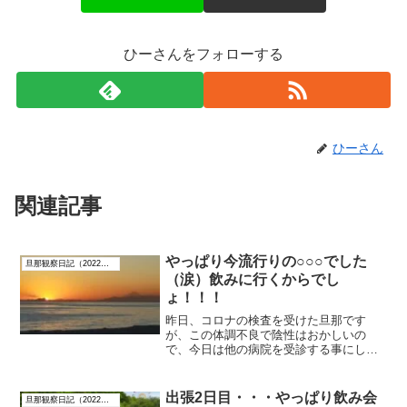
ひーさんをフォローする
ひーさん
関連記事
やっぱり今流行りの○○○でした
旦那観察日記（2022年8月）
（涙）飲みに行くからでし
ょ！！！
昨日、コロナの検査を受けた旦那です
が、この体調不良で陰性はおかしいの
で、今日は他の病院を受診する事にしま
した。しかし、朝「病院に電話しない
の？」と言うのですが、キツイのか、た
だ眠たいだけなのか分かりませんがなか
出張2日目・・・やっぱり飲み会
旦那観察日記（2022年8月）