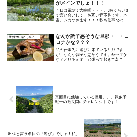
なか起きようとしません。けど、...
がメインでしょ！！！
昨日は電話で大喧嘩・・・。3時くらいま
で言い合いして、お互い寝不足です。本
当、ムカつきます！！！私も仕事なの
に、なんか気分がスッキリしません。旦
那は朝から夕方まで会議があるそうで
す。そして、飲み会です！夕方、少し電
なんか調子悪そうな旦那・・・コ
旦那観察日記（2022年8月）
話で話しましたが、昨日の怒...
ロナかな？？？
私の仕事先に遊びに来ている旦那です
が、なんか調子が悪そうです。熱中症か
な？とりあえず、頑張って起きて朝ご飯
を食べました。そして、車で2時間くらい
観光しました。午前中はまだ涼しかった
ですね。私はお昼からお仕事だったの
で、旦那は1人お留守番でし...
真面目に勉強している旦那、、、気象予
報士の過去問にチャレンジ中です！
出張と言う名目の「遊び」でしょ！私、