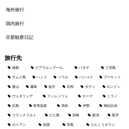
海外旅行
国内旅行
旦那観察日記
旅行先
函館
クアラルンプール
パタヤ
三宅島
サムイ島
ハノイ
ソウル
バンコク
プーケット
釜山
霧島
金沢
石和
ダナン
ロンドン
ヴェネツィア
フィレンツェ
ローマ
ミラノ
広島
有馬温泉
高松
伊勢
南紀白浜
フランクフルト
ピピ島
宮崎
新潟
取手
ホイアン
岩国
宮島
りんくうタウン