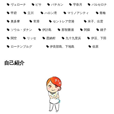
ヴェローナ
ピサ
バチカン
宇奈月
バルセロナ
甲府
立川
ハロン湾
マリノアシティ
青梅
奥多摩
常滑
セントレア空港
米子、出雲
ソウル・ダナン
伊計島
那智勝浦
阿蘇
銚子
関空
リッセ
恩納村
九十九里浜
伊豆、下田
ローテンブルグ
伊良部島、下地島
佐原
自己紹介