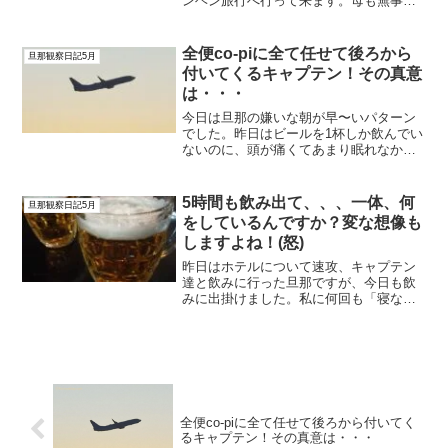
ンヘン旅行へ行って来ます。母も無事に
東京入りし、チェックインまで終わりま
した。母はおっちょこちょいなので色々
心配ですが、親孝行と思って無理せずゆ
全便co-piに全て任せて後ろから
旦那観察日記5月
っくりとした旅をしてこよ...
付いてくるキャプテン！その真意
は・・・
今日は旦那の嫌いな朝が早〜いパターン
でした。昨日はビールを1杯しか飲んでい
ないのに、頭が痛くてあまり眠れなかっ
たそうです。もつ鍋はとても美味しかっ
たそうですけどね・・・。今日は全便旦
那がPFする事になったそうです。いつも
5時間も飲み出て、、、一体、何
旦那観察日記5月
は1便ずつでやったり...
をしているんですか？変な想像も
しますよね！(怒)
昨日はホテルについて速攻、キャプテン
達と飲みに行った旦那ですが、今日も飲
みに出掛けました。私に何回も「寝ない
の？」と聞いてくる旦那。きっと私に
「飲みに行ってくる」と言いにくかった
のでしょう。なので、私が寝た後に出掛
けたかったんだと思います。...
全便co-piに全て任せて後ろから付いてく
るキャプテン！その真意は・・・