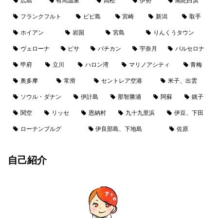
広島
有馬温泉
高松
伊勢
南紀白浜
フランクフルト
ピピ島
宮崎
新潟
取手
ホイアン
岩国
宮島
りんくうタウン
ヴェローナ
ピサ
バチカン
宇奈月
バルセロナ
甲府
立川
ハロン湾
マリノアシティ
青梅
奥多摩
常滑
セントレア空港
米子、出雲
ソウル・ダナン
伊計島
那智勝浦
阿蘇
銚子
関空
リッセ
恩納村
九十九里浜
伊豆、下田
ローテンブルグ
伊良部島、下地島
佐原
自己紹介