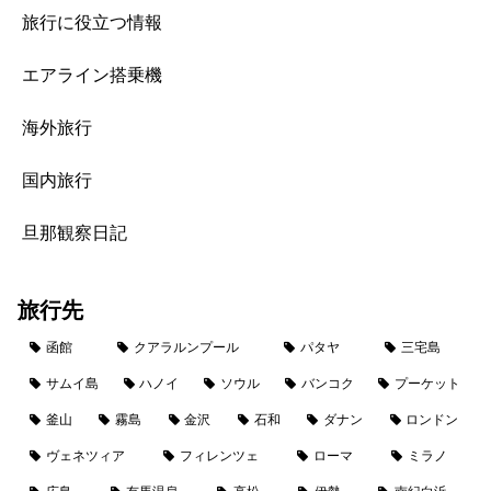
旅行に役立つ情報
エアライン搭乗機
海外旅行
国内旅行
旦那観察日記
旅行先
函館
クアラルンプール
パタヤ
三宅島
サムイ島
ハノイ
ソウル
バンコク
プーケット
釜山
霧島
金沢
石和
ダナン
ロンドン
ヴェネツィア
フィレンツェ
ローマ
ミラノ