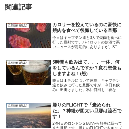
関連記事
カロリーを控えているのに豪快に
旦那観察日記5月
焼肉を食べて後悔している旦那
今日はキャプテン達と3人で焼肉を食べに
行った旦那です。パイロットの飲酒で悪
いニュースが定期的にありますが、STAY
先での行動には本当に気を付けて欲しい
ですね。しかし、旦那は「誰に何を言わ
れようが、STAY先での行動は自己責任で
5時間も飲み出て、、、一体、何
旦那観察日記5月
しょ」と言って...
をしているんですか？変な想像も
しますよね！(怒)
昨日はホテルについて速攻、キャプテン
達と飲みに行った旦那ですが、今日も飲
みに出掛けました。私に何回も「寝ない
の？」と聞いてくる旦那。きっと私に
「飲みに行ってくる」と言いにくかった
のでしょう。なので、私が寝た後に出掛
帰りのFLIGHTで「褒められ
旦那観察日記5月
けたかったんだと思います。...
た」？神経が図太い旦那は流石で
す！
2泊4日のロンドンSTAYから無事に帰って
来た旦那です。帰りのFLIGHTでもキャプ