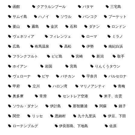
函館
クアラルンプール
パタヤ
三宅島
サムイ島
ハノイ
ソウル
バンコク
プーケット
釜山
霧島
金沢
石和
ダナン
ロンドン
ヴェネツィア
フィレンツェ
ローマ
ミラノ
広島
有馬温泉
高松
伊勢
南紀白浜
フランクフルト
ピピ島
宮崎
新潟
取手
ホイアン
岩国
宮島
りんくうタウン
ヴェローナ
ピサ
バチカン
宇奈月
バルセロナ
甲府
立川
ハロン湾
マリノアシティ
青梅
奥多摩
常滑
セントレア空港
米子、出雲
ソウル・ダナン
伊計島
那智勝浦
阿蘇
銚子
関空
リッセ
恩納村
九十九里浜
伊豆、下田
ローテンブルグ
伊良部島、下地島
佐原