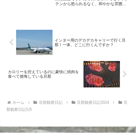
テンから怒られるなく、和やかな雰囲気
で帰って来れたそうです。むしろ、褒め
られた？そうです。どんな所を褒められ
たのでしょうね？もう1人の若いキャプテ
ンはガラの...
インター用のデカデカキャリーで行く旦
那！一体、どこに行くんですか？
カロリーを控えているのに豪快に焼肉を
食べて後悔している旦那
ホーム
旦那観察日記
旦那観察日記2024
旦
那観察日記5月