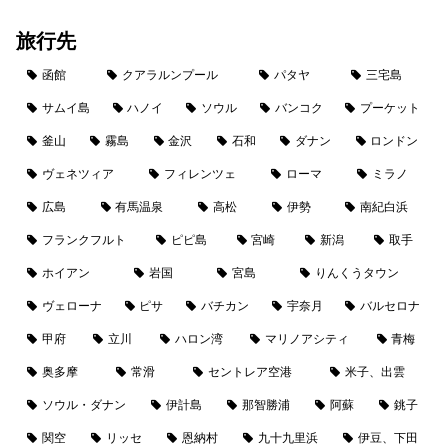
旅行先
函館
クアラルンプール
パタヤ
三宅島
サムイ島
ハノイ
ソウル
バンコク
プーケット
釜山
霧島
金沢
石和
ダナン
ロンドン
ヴェネツィア
フィレンツェ
ローマ
ミラノ
広島
有馬温泉
高松
伊勢
南紀白浜
フランクフルト
ピピ島
宮崎
新潟
取手
ホイアン
岩国
宮島
りんくうタウン
ヴェローナ
ピサ
バチカン
宇奈月
バルセロナ
甲府
立川
ハロン湾
マリノアシティ
青梅
奥多摩
常滑
セントレア空港
米子、出雲
ソウル・ダナン
伊計島
那智勝浦
阿蘇
銚子
関空
リッセ
恩納村
九十九里浜
伊豆、下田