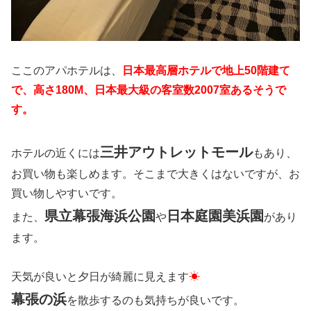
ここのアパホテルは、
日本最高層ホテルで地上50階建て
で、高さ180M、日本最大級の客室数2007室あるそうで
す。
三井アウトレットモール
ホテルの近くには
もあり、
お買い物も楽しめます。そこまで大きくはないですが、お
買い物しやすいです。
県立幕張海浜公園
日本庭園美浜園
また、
や
があり
ます。
天気が良いと夕日が綺麗に見えます
☀
幕張の浜
を散歩するのも気持ちが良いです。