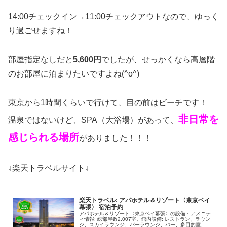
14:00チェックイン→11:00チェックアウトなので、ゆっく
り過ごせますね！
部屋指定なしだと
5,600円
でしたが、せっかくなら高層階
のお部屋に泊まりたいですよね(^o^)
東京から1時間くらいで行けて、目の前はビーチです！
非日常を
温泉ではないけど、SPA（大浴場）があって、
感じられる場所
がありました！！！
↓楽天トラベルサイト↓
楽天トラベル: アパホテル＆リゾート〈東京ベイ
幕張〉 宿泊予約
アパホテル＆リゾート〈東京ベイ幕張〉の設備・アメニテ
ィ情報: 総部屋数2,007室。館内設備: レストラン、ラウン
ジ、スカイラウンジ、バーラウンジ、バー、多目的室、宴