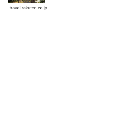
会場、会議室、結婚式場、大浴場、他。部屋設備・備品:
テレビ、電話、インタ...
travel.rakuten.co.jp